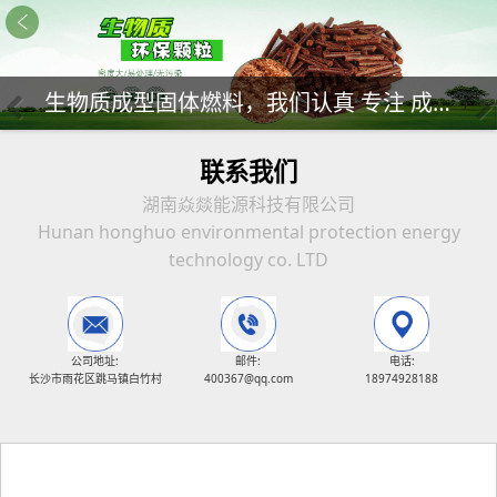
生物质成型固体燃料，我们认真 专注 成熟 可靠
联系我们
湖南焱燚能源科技有限公司
Hunan honghuo environmental protection energy
technology co. LTD
公司地址:
邮件:
电话:
长沙市雨花区跳马镇白竹村
400367@qq.com
18974928188